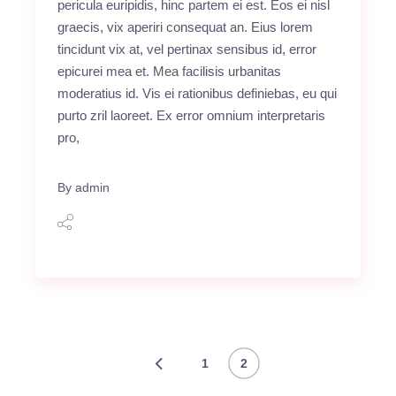
pericula euripidis, hinc partem ei est. Eos ei nisl
graecis, vix aperiri consequat an. Eius lorem
tincidunt vix at, vel pertinax sensibus id, error
epicurei mea et. Mea facilisis urbanitas
moderatius id. Vis ei rationibus definiebas, eu qui
purto zril laoreet. Ex error omnium interpretaris
pro,
By
admin
1
2
Seitennummerierung