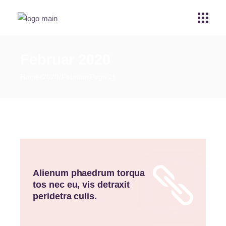
Februar 2020
Home
2020
Februar
(Page 2)
Alienum phaedrum torqua
tos nec eu, vis detraxit
peridetra culis.