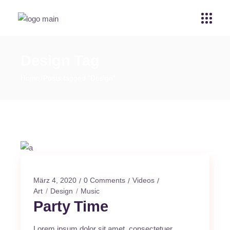
Design Tag
Home
Posts tagged "Design"
März 4, 2020
0 Comments
Videos
Art
Design
Music
Party Time
Lorem ipsum dolor sit amet, consectetuer