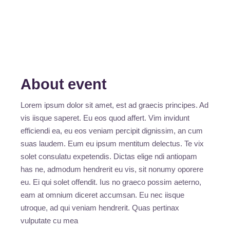
About event
Lorem ipsum dolor sit amet, est ad graecis principes. Ad
vis iisque saperet. Eu eos quod affert. Vim invidunt
efficiendi ea, eu eos veniam percipit dignissim, an cum
suas laudem. Eum eu ipsum mentitum delectus. Te vix
solet consulatu expetendis. Dictas elige ndi antiopam
has ne, admodum hendrerit eu vis, sit nonumy oporere
eu. Ei qui solet offendit. Ius no graeco possim aeterno,
eam at omnium diceret accumsan. Eu nec iisque
utroque, ad qui veniam hendrerit. Quas pertinax
vulputate cu mea