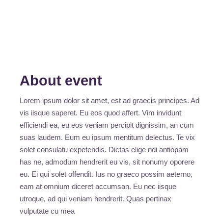
About event
Lorem ipsum dolor sit amet, est ad graecis principes. Ad
vis iisque saperet. Eu eos quod affert. Vim invidunt
efficiendi ea, eu eos veniam percipit dignissim, an cum
suas laudem. Eum eu ipsum mentitum delectus. Te vix
solet consulatu expetendis. Dictas elige ndi antiopam
has ne, admodum hendrerit eu vis, sit nonumy oporere
eu. Ei qui solet offendit. Ius no graeco possim aeterno,
eam at omnium diceret accumsan. Eu nec iisque
utroque, ad qui veniam hendrerit. Quas pertinax
vulputate cu mea