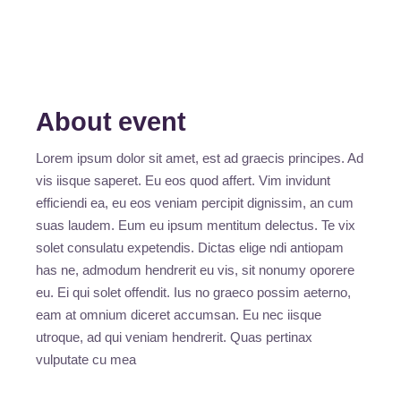
About event
Lorem ipsum dolor sit amet, est ad graecis principes. Ad
vis iisque saperet. Eu eos quod affert. Vim invidunt
efficiendi ea, eu eos veniam percipit dignissim, an cum
suas laudem. Eum eu ipsum mentitum delectus. Te vix
solet consulatu expetendis. Dictas elige ndi antiopam
has ne, admodum hendrerit eu vis, sit nonumy oporere
eu. Ei qui solet offendit. Ius no graeco possim aeterno,
eam at omnium diceret accumsan. Eu nec iisque
utroque, ad qui veniam hendrerit. Quas pertinax
vulputate cu mea