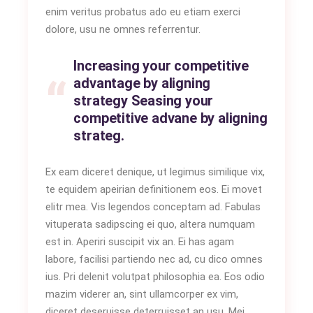
enim veritus probatus ado eu etiam exerci
dolore, usu ne omnes referrentur.
Increasing your competitive
advantage by aligning
strategy Seasing your
competitive advane by aligning
strateg.
Ex eam diceret denique, ut legimus similique vix,
te equidem apeirian definitionem eos. Ei movet
elitr mea. Vis legendos conceptam ad. Fabulas
vituperata sadipscing ei quo, altera numquam
est in. Aperiri suscipit vix an. Ei has agam
labore, facilisi partiendo nec ad, cu dico omnes
ius. Pri delenit volutpat philosophia ea. Eos odio
mazim viderer an, sint ullamcorper ex vim,
diceret deseruisse deterruisset an usu. Mei