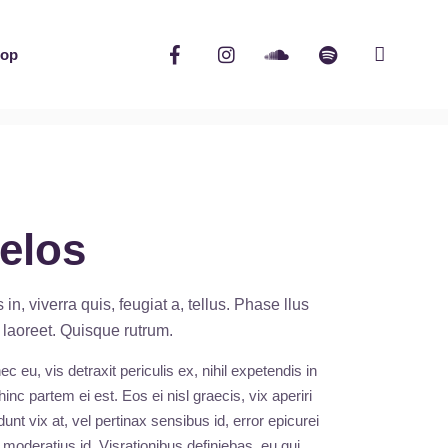
op
elos
n, viverra quis, feugiat a, tellus. Phase llus
s laoreet. Quisque rutrum.
eu, vis detraxit periculis ex, nihil expetendis in
hinc partem ei est. Eos ei nisl graecis, vix aperiri
unt vix at, vel pertinax sensibus id, error epicurei
 moderatius id. Visrationibus definiebas, eu qui