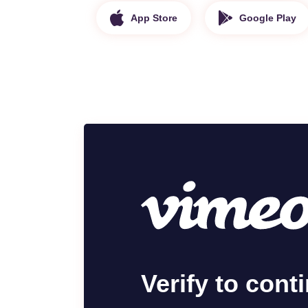
App Store
Google Play