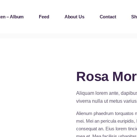
en – Album
Feed
About Us
Contact
Sh
Rosa Mor
Aliquam lorem ante, dapibus i
viverra nulla ut metus variu
Alienum phaedrum torquatos nec 
mei. Mei an pericula euripidis, 
consequat an. Eius lorem tincid
mea et. Mea facilisis urbanitas