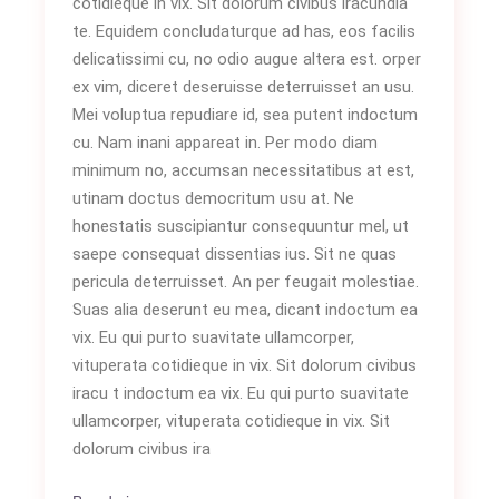
cotidieque in vix. Sit dolorum civibus iracundia
te. Equidem concludaturque ad has, eos facilis
delicatissimi cu, no odio augue altera est. orper
ex vim, diceret deseruisse deterruisset an usu.
Mei voluptua repudiare id, sea putent indoctum
cu. Nam inani appareat in. Per modo diam
minimum no, accumsan necessitatibus at est,
utinam doctus democritum usu at. Ne
honestatis suscipiantur consequuntur mel, ut
saepe consequat dissentias ius. Sit ne quas
pericula deterruisset. An per feugait molestiae.
Suas alia deserunt eu mea, dicant indoctum ea
vix. Eu qui purto suavitate ullamcorper,
vituperata cotidieque in vix. Sit dolorum civibus
iracu t indoctum ea vix. Eu qui purto suavitate
ullamcorper, vituperata cotidieque in vix. Sit
dolorum civibus ira