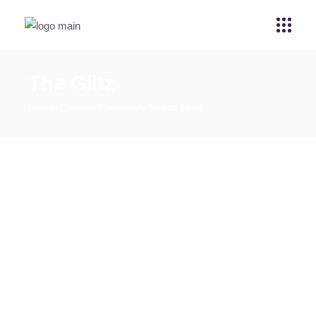
The Glitz
Home
Concert
Everybody Needs Love