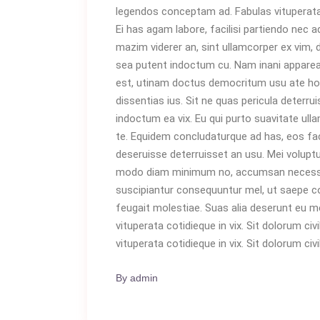
legendos conceptam ad. Fabulas vituperata s
Ei has agam labore, facilisi partiendo nec a
mazim viderer an, sint ullamcorper ex vim, 
sea putent indoctum cu. Nam inani appare
est, utinam doctus democritum usu ate ho
dissentias ius. Sit ne quas pericula deterru
indoctum ea vix. Eu qui purto suavitate ulla
te. Equidem concludaturque ad has, eos facil
deseruisse deterruisset an usu. Mei voluptu
modo diam minimum no, accumsan necessit
suscipiantur consequuntur mel, ut saepe con
feugait molestiae. Suas alia deserunt eu me
vituperata cotidieque in vix. Sit dolorum civ
vituperata cotidieque in vix. Sit dolorum civi
By
admin