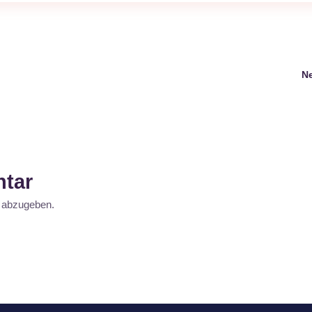
N
tar
 abzugeben.