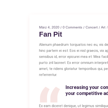
März 4, 2020
0 Comments
Concert
Art
Fan Pit
Alienum phaedrum torquatos nec eu, vis detrax
hinc partem ei est. Eos ei nisl graecis, vix a
sensibus id, error epicurei mea et. Mea facil
purto zril laoreet. Ex error omnium interpr
amet, te ridens gloriatur temporibus qui, 
referrentur.
Increasing your com
your competitive ad
Ex eam diceret denique, ut legimus similique