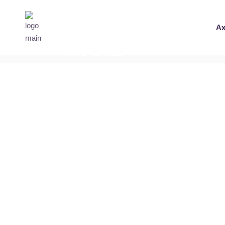
Ax
The Glitz
Home
Concert
Fan Pit