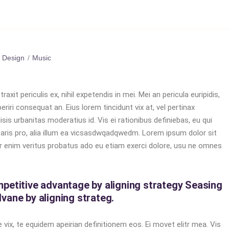
Design
Music
it periculis ex, nihil expetendis in mei. Mei an pericula euripidis,
periri consequat an. Eius lorem tincidunt vix at, vel pertinax
isis urbanitas moderatius id. Vis ei rationibus definiebas, eu qui
etaris pro, alia illum ea vicsasdwqadqwedm. Lorem ipsum dolor sit
per enim veritus probatus ado eu etiam exerci dolore, usu ne omnes
petitive advantage by aligning strategy Seasing
vane by aligning strateg.
 vix, te equidem apeirian definitionem eos. Ei movet elitr mea. Vis