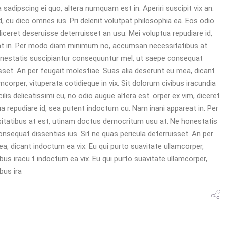
adipscing ei quo, altera numquam est in. Aperiri suscipit vix an.
d, cu dico omnes ius. Pri delenit volutpat philosophia ea. Eos odio
diceret deseruisse deterruisset an usu. Mei voluptua repudiare id,
at in. Per modo diam minimum no, accumsan necessitatibus at
nestatis suscipiantur consequuntur mel, ut saepe consequat
isset. An per feugait molestiae. Suas alia deserunt eu mea, dicant
mcorper, vituperata cotidieque in vix. Sit dolorum civibus iracundia
is delicatissimi cu, no odio augue altera est. orper ex vim, diceret
a repudiare id, sea putent indoctum cu. Nam inani appareat in. Per
atibus at est, utinam doctus democritum usu at. Ne honestatis
sequat dissentias ius. Sit ne quas pericula deterruisset. An per
a, dicant indoctum ea vix. Eu qui purto suavitate ullamcorper,
ibus iracu t indoctum ea vix. Eu qui purto suavitate ullamcorper,
bus ira