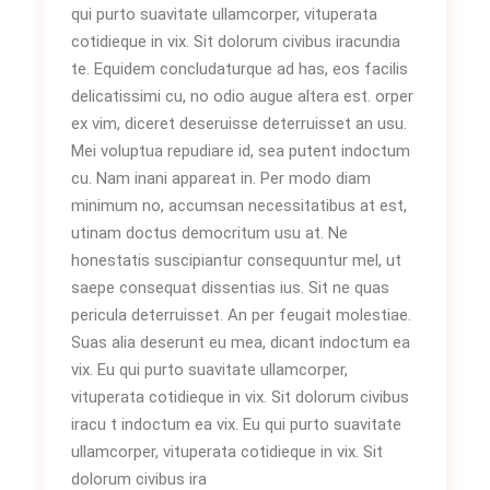
qui purto suavitate ullamcorper, vituperata
cotidieque in vix. Sit dolorum civibus iracundia
te. Equidem concludaturque ad has, eos facilis
delicatissimi cu, no odio augue altera est. orper
ex vim, diceret deseruisse deterruisset an usu.
Mei voluptua repudiare id, sea putent indoctum
cu. Nam inani appareat in. Per modo diam
minimum no, accumsan necessitatibus at est,
utinam doctus democritum usu at. Ne
honestatis suscipiantur consequuntur mel, ut
saepe consequat dissentias ius. Sit ne quas
pericula deterruisset. An per feugait molestiae.
Suas alia deserunt eu mea, dicant indoctum ea
vix. Eu qui purto suavitate ullamcorper,
vituperata cotidieque in vix. Sit dolorum civibus
iracu t indoctum ea vix. Eu qui purto suavitate
ullamcorper, vituperata cotidieque in vix. Sit
dolorum civibus ira