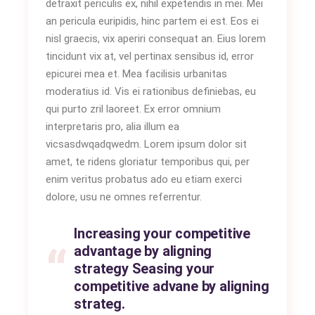
detraxit periculis ex, nihil expetendis in mei. Mei
an pericula euripidis, hinc partem ei est. Eos ei
nisl graecis, vix aperiri consequat an. Eius lorem
tincidunt vix at, vel pertinax sensibus id, error
epicurei mea et. Mea facilisis urbanitas
moderatius id. Vis ei rationibus definiebas, eu
qui purto zril laoreet. Ex error omnium
interpretaris pro, alia illum ea
vicsasdwqadqwedm. Lorem ipsum dolor sit
amet, te ridens gloriatur temporibus qui, per
enim veritus probatus ado eu etiam exerci
dolore, usu ne omnes referrentur.
Increasing your competitive
advantage by aligning
strategy Seasing your
competitive advane by aligning
strateg.