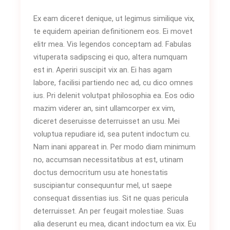
Ex eam diceret denique, ut legimus similique vix,
te equidem apeirian definitionem eos. Ei movet
elitr mea. Vis legendos conceptam ad. Fabulas
vituperata sadipscing ei quo, altera numquam
est in. Aperiri suscipit vix an. Ei has agam
labore, facilisi partiendo nec ad, cu dico omnes
ius. Pri delenit volutpat philosophia ea. Eos odio
mazim viderer an, sint ullamcorper ex vim,
diceret deseruisse deterruisset an usu. Mei
voluptua repudiare id, sea putent indoctum cu.
Nam inani appareat in. Per modo diam minimum
no, accumsan necessitatibus at est, utinam
doctus democritum usu ate honestatis
suscipiantur consequuntur mel, ut saepe
consequat dissentias ius. Sit ne quas pericula
deterruisset. An per feugait molestiae. Suas
alia deserunt eu mea, dicant indoctum ea vix. Eu